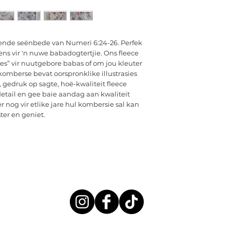
ende seënbede van Numeri 6:24-26. Perfek
ns vir 'n nuwe babadogtertjie. Ons fleece
s” vir nuutgebore babas of om jou kleuter
komberse bevat oorspronklike illustrasies
 gedruk op sagte, hoë-kwaliteit fleece
detail en gee baie aandag aan kwaliteit
r nog vir etlike jare hul kombersie sal kan
ter en geniet.