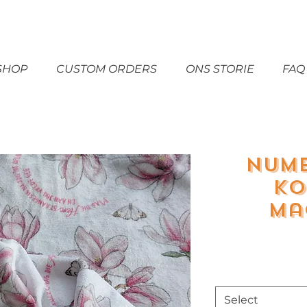
SHOP
CUSTOM ORDERS
ONS STORIE
FAQ
Nume
Ko
Ma
Select