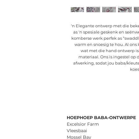
'n Elegante ontwerp met die bek
as 'n spesiale geskenk en seënwe
komberse werk perfek as “swaddle
warm en snoesig te hou. Al ons 
wat met die hand ontwerp is,
materiaal. Ons is ingestel op 
afwerking, sodat jou baba/kleute
koes
HOEPHOEP BABA-ONTWERPE
Excelsior Farm
Vleesbaai
Mossel Bay